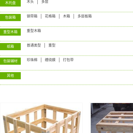
木头
多层
木托盘
钢带箱
花格箱
木箱
多层板箱
包装箱
重型木箱
重型木箱
普通类型
重型
纸箱
珍珠棉
缠绕膜
打包带
包装辅材
其他